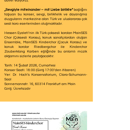
davet ediyoruz.
„Sevgiyle miteinander – mit Liebe birlikte“
başlığını
taşıyan bu konser, sevgi, birliktelik ve dayanışma
duygularını merkezine alan Türk ve uluslararası çok
sesli koro eserlerinden oluşmaktadır.
Hessen Eyaleti’nin ilk Türk çoksesli koroları MainSES
Chor (Çoksesli Korosu), konuk sanatçılardan oluşan
Ensemble, MainSES Kinderchor (Çocuk Korosu) ve
konuk korolar Riedbergchor ile Kinderchor
Zauberklang Karben eşliğinde bu anlamlı müzik
akşamını sizlerle paylaşacaktır.
Tarih: 14 Şubat 2026, Cumartesi
Konser Saati: 18:00 (Giriş 17:00’den itibaren)
Yer: Dr. Hoch’s Konservatorium, Clara-Schumann-
Saal
Sonnemannstr. 16, 60314 Frankfurt am Main
Giriş: Ücretsizdir​