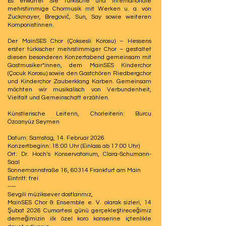
Es erwartet Sie türkische und internationale
mehrstimmige Chormusik mit Werken u. a. von
Zuckmayer, Bregović, Sun, Say sowie weiteren
Komponistinnen.
Der MainSES Chor (Çoksesli Korosu) – Hessens
erster türkischer mehrstimmiger Chor – gestaltet
diesen besonderen Konzertabend gemeinsam mit
Gastmusiker*innen, dem MainSES Kinderchor
(Çocuk Korosu) sowie den Gastchören Riedbergchor
und Kinderchor Zauberklang Karben. Gemeinsam
möchten wir musikalisch von Verbundenheit,
Vielfalt und Gemeinschaft erzählen.
Künstlerische Leiterin, Chorleiterin: Burcu
Özcanyüz Seymen
Datum: Samstag, 14. Februar 2026
Konzertbeginn: 18:00 Uhr (Einlass ab 17:00 Uhr)
Ort: Dr. Hoch’s Konservatorium, Clara-Schumann-
Saal
Sonnemannstraße 16, 60314 Frankfurt am Main
Eintritt: frei
----
​Sevgili müziksever dostlarımız,
MainSES Chor & Ensemble e. V. olarak sizleri, 14
Şubat 2026 Cumartesi günü gerçekleştireceğimiz
derneğimizin ilk özel koro konserine içtenlikle